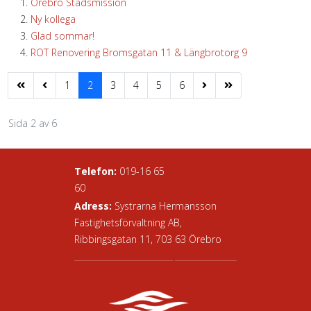
Örebro Stadsmission
Ny kollega
Glad sommar!
ROT Renovering Bromsgatan 11 & Längbrotorg 9
1
2
3
4
5
6
Sida 2 av 6
Telefon:
019-16 65
60
Adress:
Systrarna Hermansson
Fastighetsförvaltning AB,
Ribbingsgatan 11, 703 63 Örebro